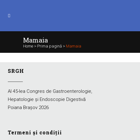
Mamaia
Home
>
Prima pagină
>
Mamaia
SRGH
Al 45-lea Congres de Gastroenterologie,
Hepatologie şi Endoscopie Digestivă
Poiana Braşov 2026
Termeni şi condiţii